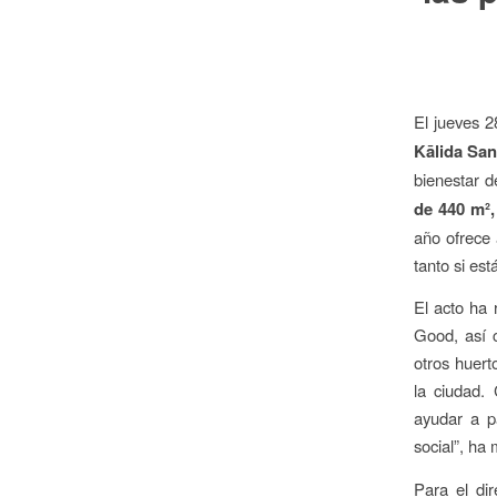
discapacidad
visual
que
están
usando
un
El jueves 
lector
Kālida San
de
bienestar d
pantalla;
de 440 m²,
Presione
año ofrece 
Control-
F10
tanto si es
para
El acto ha 
abrir
un
Good, así 
menú
otros huert
de
la ciudad.
accesibilidad.
ayudar a pa
social”, ha
Para el di