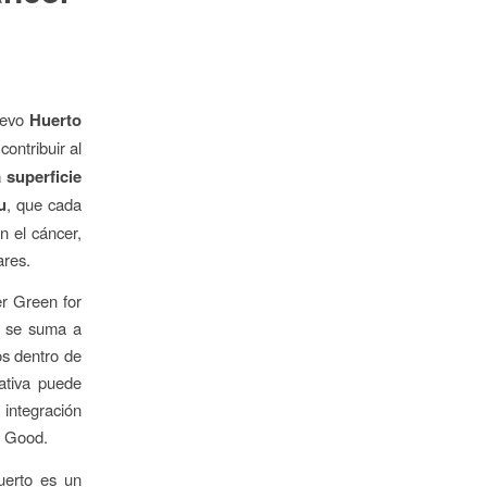
uevo
Huerto
contribuir al
 superficie
u
, que cada
n el cáncer,
ares.
er Green for
o se suma a
os dentro de
ativa puede
 integración
r Good.
uerto es un