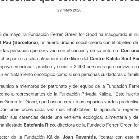
29 mayo 2026
28 de mayo, la Fundación Ferrer Green for Good ha inaugurado el n
t Pau (Barcelona)
, un huerto urbano social creado con el objetivo de 
e las personas que conviven con el cáncer y de su entorno.
Con una
el espacio se sitúa alrededor del edificio del
Centro Kālida Sant Pa
apoyo emocional, práctico y social a 2.400 personas que conviven co
tán en tratamiento oncológico como si son personas cuidadoras o famili
reunido a miembros del patronato y del equipo de la Fundación Ferr
como a representantes de la Fundación Privada Kālida. “Este huert
os Green for Good, que buscan crear más espacios verdes productiv
 Con unas urbes cada vez más inhabitables, la agricultura regener
liar sus carencias desde una vertiente ecológica, alimentaria y de
 manifestado
Estefania Rico
, directora de la Fundació Ferrer Green fo
rector de la Fundación Kālida,
Joan Reventós
, “contar con este h