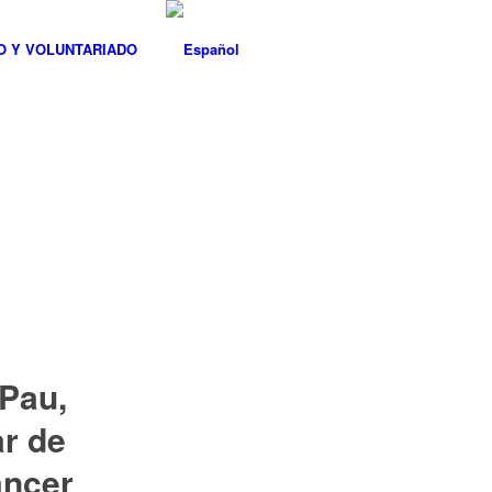
O Y VOLUNTARIADO
 Pau,
ar de
áncer