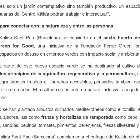
es solo un jardín contemplativo sino también productivo, un espaci
uarias del Centro Kālida podrán trabajar e interactuar”.
para conectar con la naturaleza y entre las personas
Kālida Sant Pau (Barcelona) se convierte en el
sexto huerto de
reen for Good
, una iniciativa de la Fundación Ferrer Green f
espacios en desuso en entornos verdes con impacto social y ambiental 
a parte de este nuevo espacio verde se ha destinado al cultivo de
los principios de la agricultura regenerativa y la permacultura
, 
tegra árboles frutales e itinerarios accesibles, pensados también p
 silla de ruedas. El resultado es un entorno natural inclusivo, acogedor
ción.
o se han plantado arbustos culinarios mediterráneos como el tomillo, e
la ajedrea, así como
frutas y hortalizas de temporada
como cebolla
, sandías, pepinos, tomates, pimientos, berenjenas, fresas silvestres y
Kālida Sant Pau (Barcelona) complementa el enfoque de Kālida de of