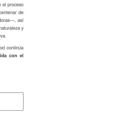
e el proceso
centenar de
doras—, así
naturaleza y
iva.
od continúa
ida con el