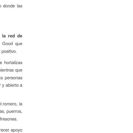
o donde las
 la red de
or Good que
positivo.
 hortalizas
mientras que
ara personas
 y abierto a
l romero, la
s, puerros,
 fresones.
recer apoyo