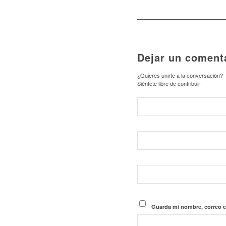
Dejar un coment
¿Quieres unirte a la conversación?
Siéntete libre de contribuir!
Guarda mi nombre, correo e