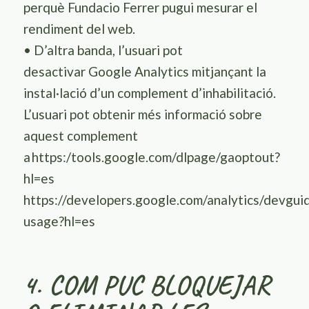
perquè
Fundacio
Ferrer
pugui mesurar el
rendiment del web.
•
D’altra banda, l’usuari pot
desactivar
Google
Analytics
mitjançant la
instal·lació d’un complement d’inhabilitació.
L’usuari pot obtenir més informació sobre
aquest complement
a
https:/tools.google.com/dlpage/gaoptout?
hl=es
https://developers.google.com/analytics/devguid
usage?hl=es
4.
COM PUC BLOQUEJAR