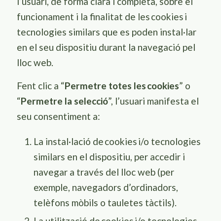
l’usuari, de forma clara i completa, sobre el
funcionament i la finalitat de les
cookies
i
tecnologies similars que es poden instal·lar
en el seu dispositiu durant la navegació pel
lloc web.
Fent clic a “
Permetre totes les
cookies
” o
“
Permetre la selecció
”, l’usuari manifesta el
seu consentiment a:
La instal·lació de
cookies
i/o tecnologies
similars en el dispositiu, per accedir i
navegar a través del lloc web (per
exemple, navegadors d’ordinadors,
telèfons mòbils o tauletes tàctils).
La utilització de
cookies
i/o tecnologies