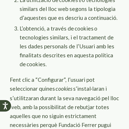
similars del lloc web segons la tipologia
d’aquestes que es descriu a continuació.
L’obtenció, a través de
cookies
o
tecnologies similars, i el tractament de
les dades personals de l’Usuari amb les
finalitats descrites en aquesta política
de
cookies
.
Fent clic a “Configurar”, l’usuari pot
seleccionar quines
s’instal·laran i
cookies
s’utilitzaran durant la seva navegació pel lloc
Accesibilidad
web, amb la possibilitat de rebutjar totes
aquelles que no siguin estrictament
necessàries perquè F
undació Ferrer
pugui