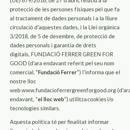
(UE) 679/2016, de 27 d’abril, relatiu a la
protecció de les persones físiques pel que fa
al tractament de dades personals i a la lliure
circulació d’aquestes dades, i la Llei orgànica
3/2018, de 5 de desembre, de protecció de
dades personals i garantia de drets
digitals, FUNDACIÓ FERRER GREEN FOR
GOOD (d’ara endavant referit pel seu nom
comercial, “
Fundació Ferrer
”) l’informa que el
nostre lloc
web www.fundacioferrergreenforgood.org (d’ar
endavant, “
el lloc web
”) utilitza
cookies
i/o
tecnologies similars.
Aquesta política té per finalitat informar